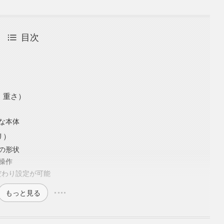
目次
ク
・重さ）
な本体
リ）
の形状
操作
だわり設定が可能
もっと見る