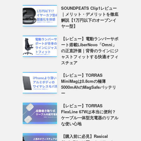
SOUNDPEATS Clip1レビュー
｜メリット・デメリットを徹底
解説【1万円以下のオープンイ
ヤー型】
【レビュー】電動ランバーサポ
ート搭載LiberNovo「Omni」
の正直評価｜背骨のラインにジ
ャストフィットする快適オフィ
スチェア
【レビュー】TORRAS
MiniMagは0.8cmの極薄
5000mAhのMagSafeバッテリ
ー
【レビュー】TORRAS
FlexLine 67Wは本当に便利？
ケーブル一体型充電器のリアル
な使い心地
【購入前に必見】Rasical