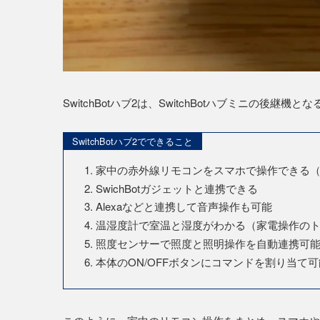
SwitchBotハブ2は、SwitchBotハブミニの後継
SwitchBotハブ2でできること
家中の赤外線リモコンをスマホで操作できる
SwichBotガジェットと連携できる
Alexaなどと連携して音声操作も可能
温湿度計で室温と湿度がわかる（家電操作の
照度センサーで照度と照明操作を自動連携可
本体のON/OFFボタンにコマンドを割り当て可