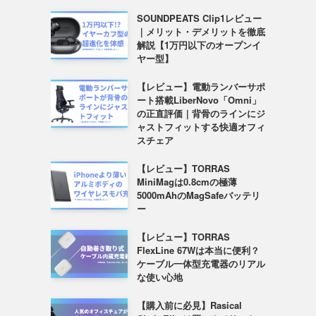
SOUNDPEATS Clip1レビュー
｜メリット・デメリットを徹底
解説【1万円以下のオープンイ
ヤー型】
【レビュー】電動ランバーサポ
ート搭載LiberNovo「Omni」
の正直評価｜背骨のラインにジ
ャストフィットする快適オフィ
スチェア
【レビュー】TORRAS
MiniMagは0.8cmの極薄
5000mAhのMagSafeバッテリ
ー
【レビュー】TORRAS
FlexLine 67Wは本当に便利？
ケーブル一体型充電器のリアル
な使い心地
【購入前に必見】Rasical