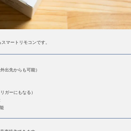
機となるスマートリモコンです。
（外出先からも可能）
トリガーにもなる）
能
能