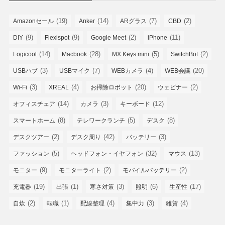
(19)
(14)
(7)
(2)
Amazonセール
Anker
ARグラス
CBD
(9)
(9)
(2)
(11)
DIY
Flexispot
Google Meet
iPhone
(14)
(28)
(5)
(2)
Logicool
Macbook
MX Keys mini
SwitchBot
(3)
(7)
(4)
(20)
USBハブ
USBマイク
WEBカメラ
WEB会議
(3)
(4)
(20)
(2)
Wi-Fi
XREAL
お掃除ロボット
ウェビナー
(14)
(3)
(12)
オフィスチェア
カメラ
キーボード
(8)
(5)
(8)
スマートホーム
テレワークランチ
デスク
(2)
(42)
(3)
デスクツアー
デスク周り
バッテリー
(5)
(32)
(13)
ファッション
ヘッドフォン・イヤフォン
マウス
(9)
(2)
(2)
モニター
モニターライト
モバイルバッテリー
(19)
(1)
(3)
(6)
(17)
充電器
出張
寒さ対策
照明
生産性
(2)
(1)
(4)
(3)
(4)
自炊
転職
配線整理
集中力
雑貨