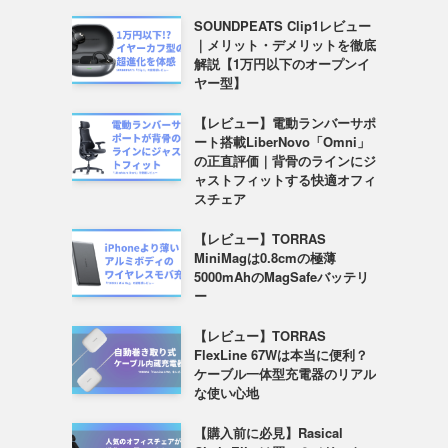
SOUNDPEATS Clip1レビュー
｜メリット・デメリットを徹底
解説【1万円以下のオープンイ
ヤー型】
【レビュー】電動ランバーサポ
ート搭載LiberNovo「Omni」
の正直評価｜背骨のラインにジ
ャストフィットする快適オフィ
スチェア
【レビュー】TORRAS
MiniMagは0.8cmの極薄
5000mAhのMagSafeバッテリ
ー
【レビュー】TORRAS
FlexLine 67Wは本当に便利？
ケーブル一体型充電器のリアル
な使い心地
【購入前に必見】Rasical