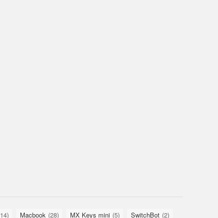
14)
Macbook
(28)
MX Keys mini
(5)
SwitchBot
(2)