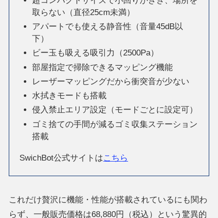
超コンパクトサイズで小回りがきき、場所を
取らない（直径25cm未満）
アパートでも使える静音性（音量45dB以
下）
ビー玉も吸える吸引力（2500Pa）
部屋指定で掃除できるマッピング機能
レーザーマッピングだから衝突音が少ない
水拭きモードも搭載
侵入禁止エリア設定（モードごとに設定可）
ゴミ捨ての手間が減るゴミ収集ステーション
搭載
SwichBot公式サイトは
こちら
これだけ贅沢に機能・性能が搭載されているにも関わ
らず、一般販売価格は68,880円（税込）という驚異的