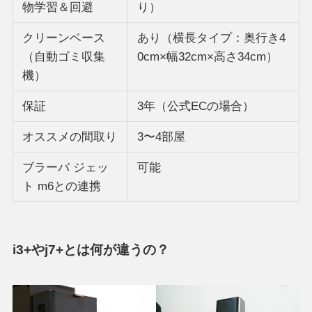
物学習＆回避
り）
クリーンベース
あり（横長タイプ：奥行き4
（自動ゴミ収集
0cm×幅32cm×高さ34cm）
機）
保証
3年（公式ECの場合）
オススメの間取り
3〜4部屋
ブラーバ ジェッ
可能
ト m6との連携
i3+やj7+とは何が違うの？