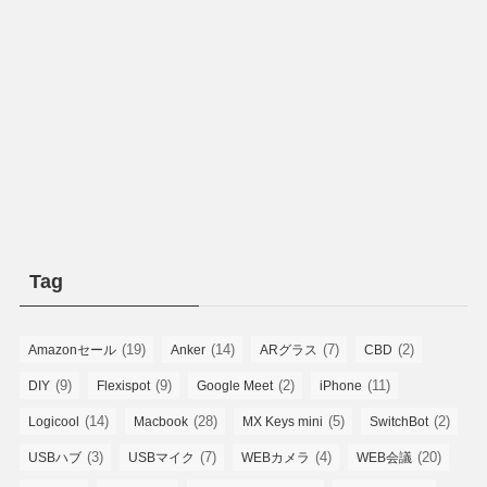
Tag
(19)
(14)
(7)
(2)
Amazonセール
Anker
ARグラス
CBD
(9)
(9)
(2)
(11)
DIY
Flexispot
Google Meet
iPhone
(14)
(28)
(5)
(2)
Logicool
Macbook
MX Keys mini
SwitchBot
(3)
(7)
(4)
(20)
USBハブ
USBマイク
WEBカメラ
WEB会議