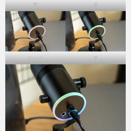
紫
赤
オレンジ
緑