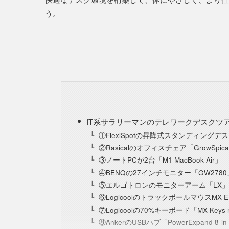
う。
IT系サラリーマンのテレワークデスクツ
①FlexiSpotの昇降式スタンディングデス
②Rasicalのオフィスチェア「GrowSpica
③ノートPCが2台「M1 MacBook Air」
④BENQの27インチモニター「GW2780
⑤エルゴトロンのモニターアーム「LX」
⑥LogicoolのトラックボールマウスMX E
⑦Logicoolの70%キーボード「MX Keys m
⑧AnkerのUSBハブ「PowerExpand 8-in-