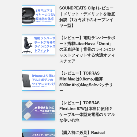
SOUNDPEATS Clip1レビュー
｜メリット・デメリットを徹底
解説【1万円以下のオープンイ
ヤー型】
【レビュー】電動ランバーサポ
ート搭載LiberNovo「Omni」
の正直評価｜背骨のラインにジ
ャストフィットする快適オフィ
スチェア
【レビュー】TORRAS
MiniMagは0.8cmの極薄
5000mAhのMagSafeバッテリ
ー
【レビュー】TORRAS
FlexLine 67Wは本当に便利？
ケーブル一体型充電器のリアル
な使い心地
【購入前に必見】Rasical