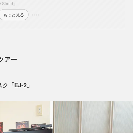
 Stand」
もっと見る
ツアー
スク「EJ-2」