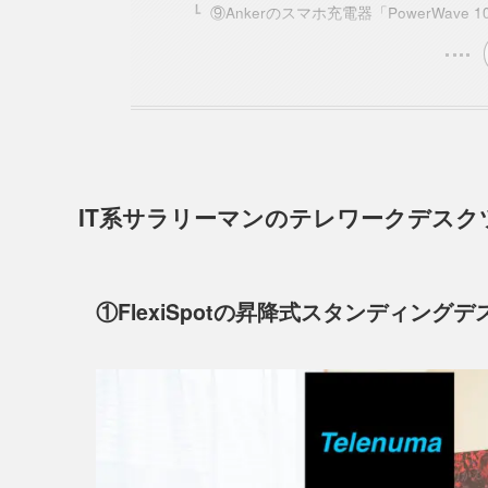
⑨Ankerのスマホ充電器「PowerWave 10
IT系サラリーマンのテレワークデスク
①FlexiSpotの昇降式スタンディングデ